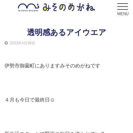
MENU
透明感あるアイウエア
2023年4月30日
ブログ
Blog
伊勢市御薗町にありますみそのめがねです
コンセプト
Concept
サービス
４月も今日で最終日☺
Service
フレーム
Frame