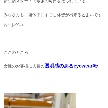
新生活スタートで緊張の毎日を送られている
レンズ
Lens
みなさんも、連休中にすこし休憩が出来るとよいです
ね〰(#^^#)
キッズ
Kids
サングラス
Sun Glasses
ここのところ
補聴器
透明感のあるeyewear👓
女性のお客様に人気の
Hearing Aid
アクセス
Access
よくあるご質問
Q＆A