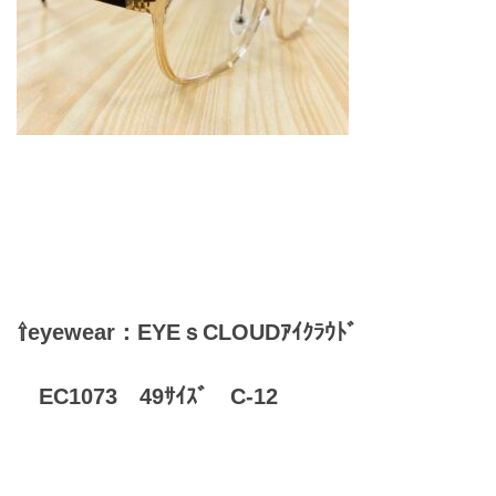
⇧eyewear：EYEｓCLOUDｱｲｸﾗｳﾄﾞ
EC1073 49ｻｲｽﾞ C-12