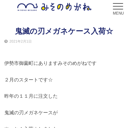
MENU
鬼滅の刃メガネケース入荷☆
2021年2月1日
ブログ
Blog
伊勢市御薗町にありますみそのめがねです
コンセプト
Concept
２月のスタートです☆
サービス
昨年の１１月に注文した
Service
鬼滅の刃メガネケースが
フレーム
Frame