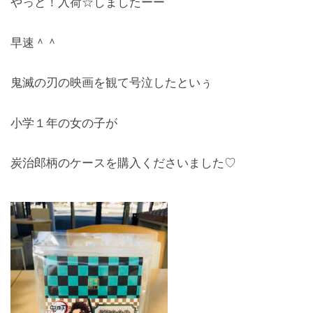
やっと！入荷☆しましたーー
レンズ
Lens
早速＾＾
キッズ
鬼滅の刃の映画を観て号泣したといぅ
Kids
小学１年の女の子が
サングラス
Sun Glasses
炭治郎柄のケースを購入くださいました♡
補聴器
Hearing Aid
アクセス
Access
よくあるご質問
Q＆A