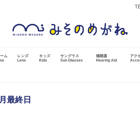
T
ーム
レンズ
キッズ
サングラス
補聴器
アク
ame
Lens
Kids
Sun Glasses
Hearing Aid
Acc
9月最終日