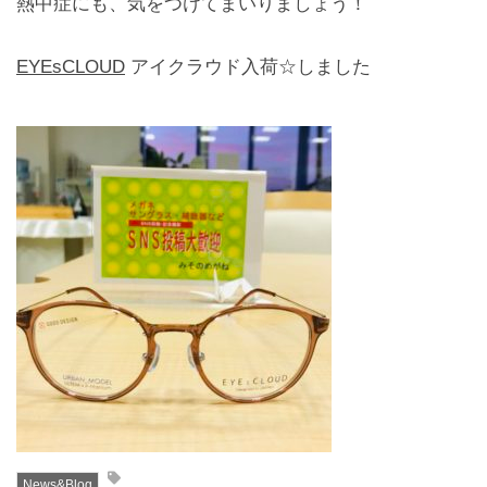
熱中症にも、気をつけてまいりましょう！
レンズ
Lens
EYEsCLOUD
アイクラウド入荷☆しました
キッズ
Kids
サングラス
Sun Glasses
補聴器
Hearing Aid
アクセス
Access
よくあるご質問
Q＆A
News&Blog