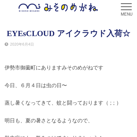
MENU
EYEsCLOUD アイクラウド入荷☆
2020年6月4日
ブログ
Blog
伊勢市御薗町にありますみそのめがねです
コンセプト
Concept
今日、６月４日は虫の日〜
サービス
蒸し暑くなってきて、蚊と闘っております（ ; ; ）
Service
明日も、夏の暑さとなるようなので、
フレーム
Frame