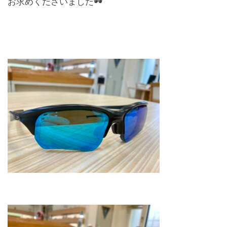
お求めくださいました🕶️
レンズ
Lens
キッズ
Kids
サングラス
Sun Glasses
補聴器
Hearing Aid
アクセス
Access
よくあるご質問
Q＆A