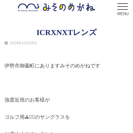
MENU
ICRXNXTレンズ
2024年10月28日
ブログ
Blog
伊勢市御薗町にありますみそのめがねです
コンセプト
Concept
サービス
強度近視のお客様が
Service
ゴルフ用⛳️🏌️‍♀️のサングラスを
フレーム
Frame