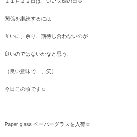
１１月２２日は、いい夫婦の日☺︎
レンズ
Lens
関係を継続するには
キッズ
互いに、余り、期待し合わないのが
Kids
良いのではないかなと思う、
サングラス
Sun Glasses
（良い意味で、、笑）
補聴器
今日この頃です☺︎
Hearing Aid
アクセス
Access
Paper glass ペーパーグラスを入荷☆
よくあるご質問
Q＆A