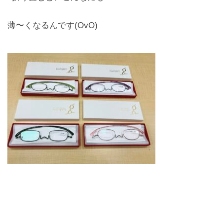
薄〜くなるんです(OvO)