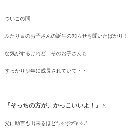
レンズ
Lens
ついこの間
キッズ
ふたり目のお子さんの誕生の知らせを聞いたばかり！
Kids
な気がするけれど、そのお子さんも
サングラス
Sun Glasses
すっかり少年に成長されていて・・
補聴器
Hearing Aid
『そっちの方が、かっこいいよ！』
アクセス
と
Access
父に助言も出来るほど°˖✧◝(⁰▿⁰)◜✧˖°
よくあるご質問
Q＆A